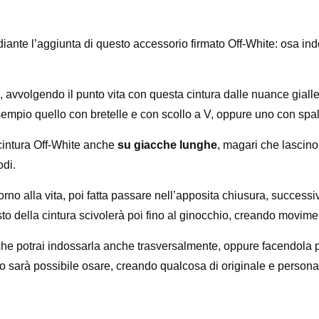
iante l’aggiunta di questo accessorio firmato Off-White: osa i
, avvolgendo il punto vita con questa cintura dalle nuance gialle
empio quello con bretelle e con scollo a V, oppure uno con spa
 cintura Off-White anche
su giacche lunghe
, magari che lascino
odi.
 attorno alla vita, poi fatta passare nell’apposita chiusura, suc
resto della cintura scivolerà poi fino al ginocchio, creando movime
ecco che potrai indossarla anche trasversalmente, oppure facendola
o sarà possibile osare, creando qualcosa di originale e persona