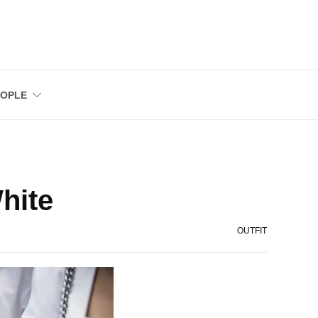
EOPLE
hite
OUTFIT