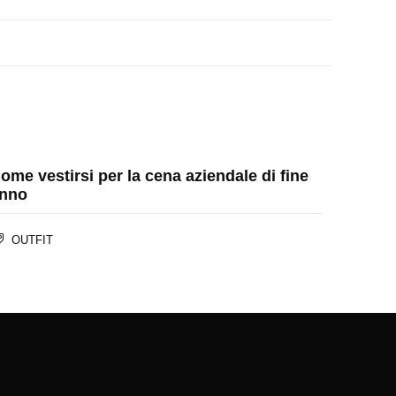
ome vestirsi per la cena aziendale di fine
nno
OUTFIT