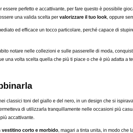
per essere perfetto e accattivante, per fare questo è possibile g
essere una valida scelta per
valorizzare il tuo look
, oppure sem
ediato ed efficace un tocco particolare, perché capace di stupi
subito notare nelle collezioni e sulle passerelle di moda, conqui
que una volta scelta quella che più ti piace o che è più adatta a t
bbinarla
ei classici toni del giallo e del nero, in un design che si ispirav
metteva di utilizzarla tranquillamente nelle occasioni più cas
 più accattivante.
 vestitino corto e morbido
, magari a tinta unita, in modo che l