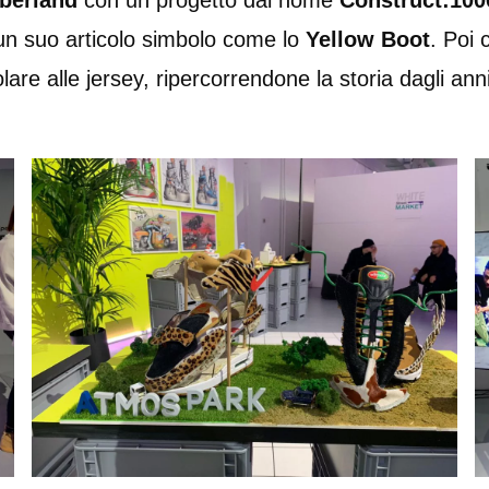
berland
con un progetto dal nome
Construct:100
 un suo articolo simbolo come lo
Yellow Boot
. Poi 
lare alle jersey, ripercorrendone la storia dagli ann