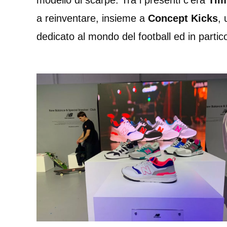
modello di scarpe. Tra i presenti c’era
Tim
a reinventare, insieme a
Concept Kicks
,
dedicato al mondo del football ed in partico