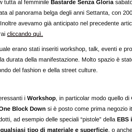
ew tutta al femminile
Bastarde Senza Gloria
sabato
ta al panorama belga degli anni Settanta, con 200 s
oltre avevamo già anticipato nel precedente artico
rai
cliccando
quì.
le erano stati inseriti workshop, talk, eventi e proi
a la durata della manifestazione. Molto spazio è sta
do del fashion e della street culture.
eressanti i
Workshop
, in particolar modo quello di
One Block Down
si è posto come prima negozio ita
dotti, ad esempio delle speciali “pistole” della
EBS i
qualsiasi tipo di materiale e superficie
, o anche