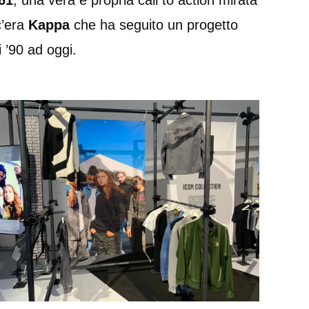
61
, una vera e propria call to action mirata
c’era
Kappa
che ha seguito un progetto
i ’90 ad oggi.