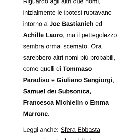
Riguardo agli altri due nomi,
inizialmente le ipotesi ruotavano
intorno a
Joe Bastianich
ed
Achille Lauro
, ma il pettegolezzo
sembra ormai scemato. Ora
sarebbero altri nomi più probabili,
come quelli di
Tommaso
Paradiso
e
Giuliano Sangiorgi
,
Samuel
dei Subsonica,
Francesca Michielin
o
Emma
Marrone
.
Leggi anche:
Sfera Ebbasta