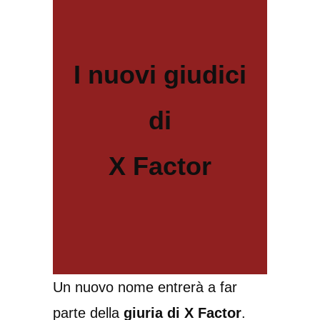
I nuovi giudici
di
X Factor
Un nuovo nome entrerà a far
parte della
giuria di X Factor
.