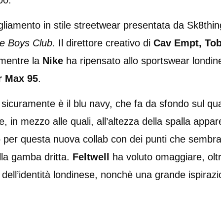
00.
igliamento in stile streetwear presentata da Sk8thing
e Boys Club
. Il direttore creativo di
Cav Empt, Tob
 mentre la
Nike
ha ripensato allo sportswear londin
r Max 95
.
sicuramente è il blu navy, che fa da sfondo sul qua
e, in mezzo alle quali, all’altezza della spalla appar
o per questa nuova collab con dei punti che sembrano 
lla gamba dritta.
Feltwell
ha voluto omaggiare, olt
 dell’identità londinese, nonchè una grande ispiraz