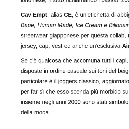
londinese, il tutto richiamando i passati 20
Cav Empt
, alias
CE
, è un’etichetta di abb
Bape, Human Made, Ice Cream e Bilionair
streetwear giapponese per questa collab,
jersey, cap, vest ed anche un’esclusiva
Ai
Se c’è qualcosa che accomuna tutti i capi, 
disposte in ordine casuale sui toni del beig
particolare è il joggers classico, aggiornat
per far sì che esso scenda più morbido su
insieme negli anni 2000 sono stati simbolo
della moda.