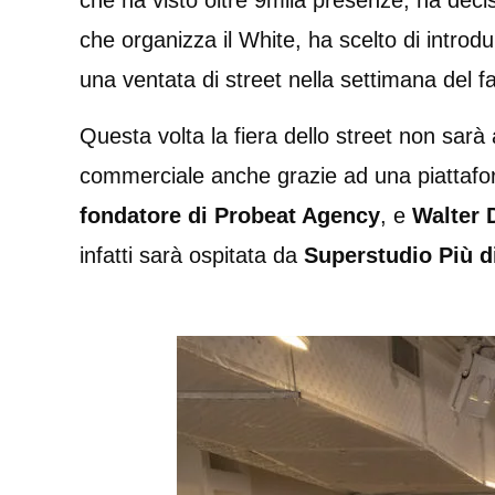
che ha visto oltre 9mila presenze, ha decis
che organizza il White, ha scelto di introd
una ventata di street nella settimana del f
Questa volta la fiera dello street non sar
commerciale anche grazie ad una piattafor
fondatore di Probeat Agency
, e
Walter 
infatti sarà ospitata da
Superstudio Più di