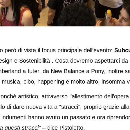
però di vista il focus principale dell’evento:
Subcu
sign e Sostenibilità . Cosa dovremo aspettarci da 
erland a Iuter, da New Balance a Pony, inoltre sar
, musica, cibo, happening e molto altro, insomma vi s
onchè artistico, attraverso l’allestimento dell’opera
ello di dare nuova vita a “stracci”, proprio grazie all
gli indumenti hanno avuto un passato e ora riprendon
a questi stracci” –
dice Pistoletto.