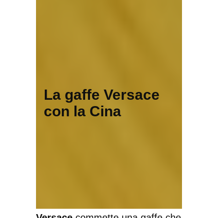
La gaffe Versace
con la Cina
Versace
commette una gaffe che