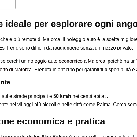
e ideale per esplorare ogni ang
che e più remote di Maiorca, il noleggio auto è la scelta migli
 Trenc sono difficili da raggiungere senza un mezzo privato.
 se cerchi un
noleggio auto economico a Maiorca
, poiché ha un’
orto di Maiorca
. Prenota in anticipo per garantirti disponibilità e a
ante
h
sulle strade principali e
50 km/h
nei centri abitati.
e nei villaggi più piccoli e nelle città come Palma. Cerca sem
ione economica e pratica
(Transports de les Illes Balears)
, collega efficacemente le citt