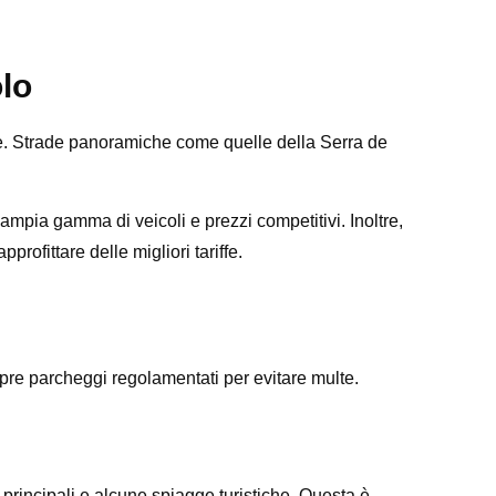
olo
ore. Strade panoramiche come quelle della Serra de
ampia gamma di veicoli e prezzi competitivi. Inoltre,
pprofittare delle migliori tariffe.
pre parcheggi regolamentati per evitare multe.
à principali e alcune spiagge turistiche. Questa è