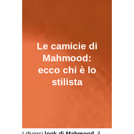
Le camicie di
Mahmood:
ecco chi è lo
stilista
I diversi
look di Mahmood
, il