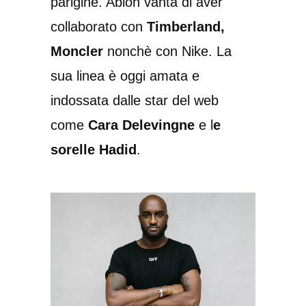
parigine. Abloh vanta di aver
collaborato con
Timberland,
Moncler
nonchè con Nike. La
sua linea è oggi amata e
indossata dalle star del web
come
Cara Delevingne
e l
e
sorelle Hadid
.