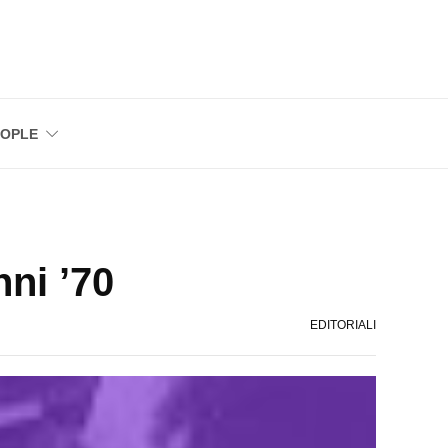
EOPLE
nni ’70
EDITORIALI