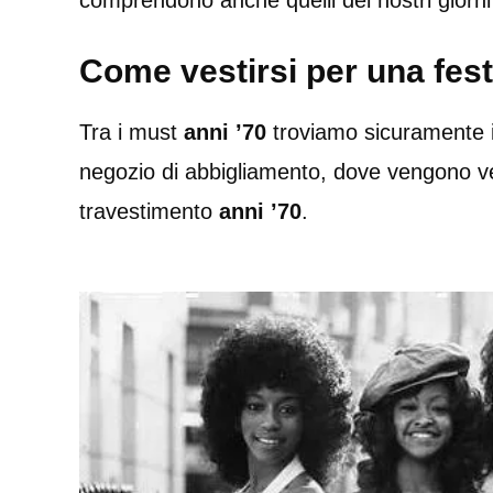
comprendono anche quelli dei nostri giorni
Come vestirsi per una fest
Tra i must
anni ’70
troviamo sicuramente 
negozio di abbigliamento, dove vengono ven
travestimento
anni ’70
.