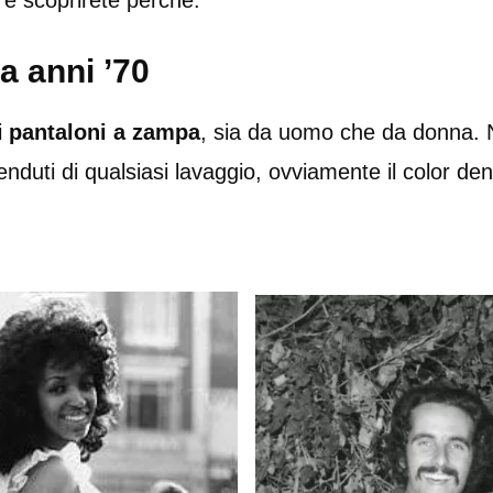
 e scoprirete perchè.
a anni ’70
i
pantaloni a zampa
, sia da uomo che da donna. Ni
duti di qualsiasi lavaggio, ovviamente il color den