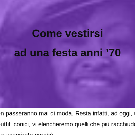
Come vestirsi
ad una festa anni ’70
n passeranno mai di moda. Resta infatti, ad oggi, un
 outfit iconici, vi elencheremo quelli che più racchiu