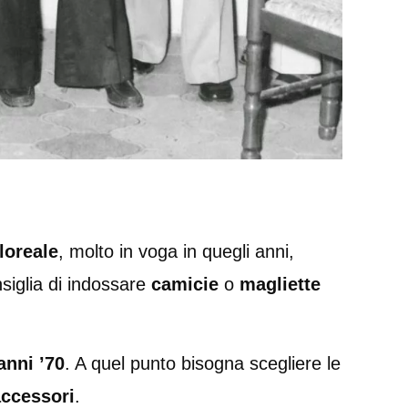
floreale
, molto in voga in quegli anni,
nsiglia di indossare
camicie
o
magliette
anni ’70
. A quel punto bisogna scegliere le
accessori
.